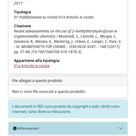
2017
Tipologia
01 Pubblicazione su rivista::01a Articolo in rivista
Citazione
Recent advancements on the use of 2-methyltetrahydrofuran in
organometallic chemistry / Monticelli, S., Castoldi, L., Murgia, I.,
Senatore, R., Mazzeo, E., Wackerlig, J., Urban, E., Langer, T., Pace, V..
- In: MONATSHEFTE FÜR CHEMIE. - ISSN 0026-9247. - 148:1(2017),
pp. 37-48. [10.1007/s00706-016-1879-3]
Appartiene alla tipologia:
01a Articolo in rivista
File allegati a questo prodotto
Non ci sono file associati a questo prodotto.
I documenti in IRIS sono protetti da copyright e tutti i diritti sono
riservati, salvo diversa indicazione.
Informazioni