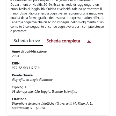
e il 60% del tempo a disposizione (Australian Government
Department of Health, 2019). Essa richiede di raggiungere un
buon livello di leggibilità, fluidità e velocità, tale da permettere il
minor dispendio di energia cognitiva, in ragione di una maggiore
qualità della forma grafica del testo scritto (presentation effects).
L’energia cognitiva che ciascuno impegna nello svolgimento di un
compito è conseguente al carico cognitivo di cui il compito stesso
è portatore.
Scheda breve
Scheda completa
Anno di pubblicazione
2025
ISBN
979-12-5611-017-9
Parole chiave
disgrafia: strategie didattiche
Tipologia
03 Monografia::03a Saggio, Trattato Scientifico
Citazione
Disgrafia e strategie didattiche / Traversetti, M.; Rizzo, A. L.;
Mastroianni, S.. - (2025).