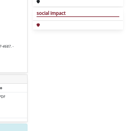
social impact
97-4687. -
o
PDF