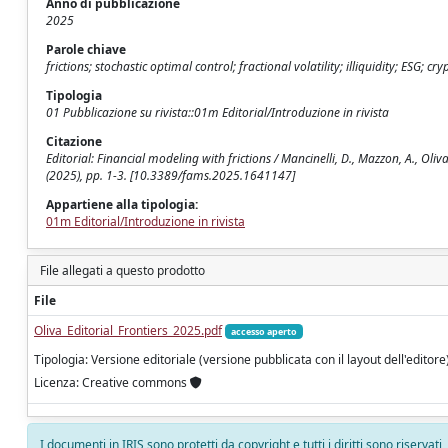
Anno di pubblicazione
2025
Parole chiave
frictions; stochastic optimal control; fractional volatility; illiquidity; ESG; c
Tipologia
01 Pubblicazione su rivista::01m Editorial/Introduzione in rivista
Citazione
Editorial: Financial modeling with frictions / Mancinelli, D., Mazzon, A., Ol
(2025), pp. 1-3. [10.3389/fams.2025.1641147]
Appartiene alla tipologia:
01m Editorial/Introduzione in rivista
File allegati a questo prodotto
File
Oliva_Editorial_Frontiers_2025.pdf
accesso aperto
Tipologia: Versione editoriale (versione pubblicata con il layout dell'editore
Licenza: Creative commons
I documenti in IRIS sono protetti da copyright e tutti i diritti sono riservati