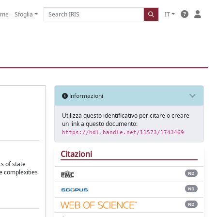
ome
Sfoglia
IT
Informazioni
Utilizza questo identificativo per citare o creare
un link a questo documento:
https://hdl.handle.net/11573/1743469
Citazioni
s of state
se complexities
ND
ND
ND