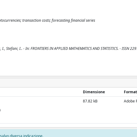
ryptocurrencies; transaction costs; forecasting financial series
iva, I., Stefani, I.. - In: FRONTIERS IN APPLIED MATHEMATICS AND STATISTICS. - ISSN 22
Dimensione
Format
87.82 kB
Adobe 
)
, salvo diversa indicazione.