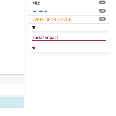
ND
ND
ND
social impact