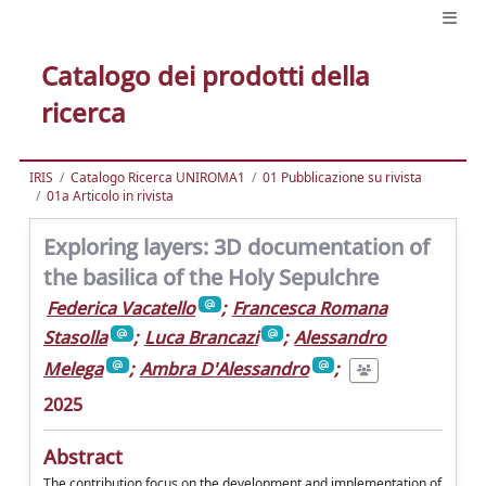
Catalogo dei prodotti della
ricerca
IRIS
Catalogo Ricerca UNIROMA1
01 Pubblicazione su rivista
01a Articolo in rivista
Exploring layers: 3D documentation of
the basilica of the Holy Sepulchre
Federica Vacatello
;
Francesca Romana
Stasolla
;
Luca Brancazi
;
Alessandro
Melega
;
Ambra D'Alessandro
;
2025
Abstract
The contribution focus on the development and implementation of