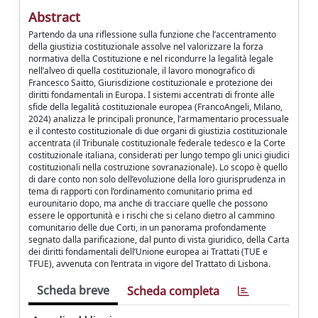
Abstract
Partendo da una riflessione sulla funzione che l’accentramento
della giustizia costituzionale assolve nel valorizzare la forza
normativa della Costituzione e nel ricondurre la legalità legale
nell’alveo di quella costituzionale, il lavoro monografico di
Francesco Saitto, Giurisdizione costituzionale e protezione dei
diritti fondamentali in Europa. I sistemi accentrati di fronte alle
sfide della legalità costituzionale europea (FrancoAngeli, Milano,
2024) analizza le principali pronunce, l’armamentario processuale
e il contesto costituzionale di due organi di giustizia costituzionale
accentrata (il Tribunale costituzionale federale tedesco e la Corte
costituzionale italiana, considerati per lungo tempo gli unici giudici
costituzionali nella costruzione sovranazionale). Lo scopo è quello
di dare conto non solo dell’evoluzione della loro giurisprudenza in
tema di rapporti con l’ordinamento comunitario prima ed
eurounitario dopo, ma anche di tracciare quelle che possono
essere le opportunità e i rischi che si celano dietro al cammino
comunitario delle due Corti, in un panorama profondamente
segnato dalla parificazione, dal punto di vista giuridico, della Carta
dei diritti fondamentali dell’Unione europea ai Trattati (TUE e
TFUE), avvenuta con l’entrata in vigore del Trattato di Lisbona.
Scheda breve
Scheda completa