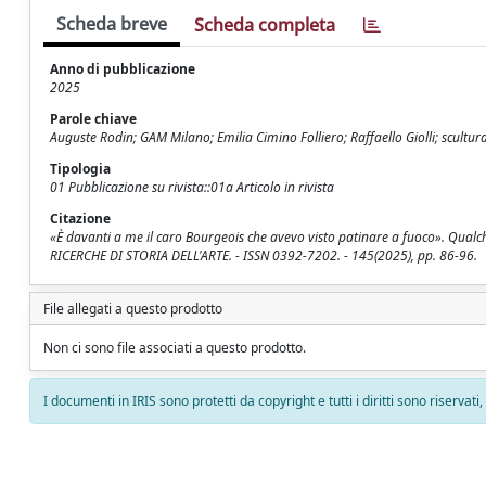
Scheda breve
Scheda completa
Anno di pubblicazione
2025
Parole chiave
Auguste Rodin; GAM Milano; Emilia Cimino Folliero; Raffaello Giolli; scultur
Tipologia
01 Pubblicazione su rivista::01a Articolo in rivista
Citazione
«È davanti a me il caro Bourgeois che avevo visto patinare a fuoco». Qualche n
RICERCHE DI STORIA DELL'ARTE. - ISSN 0392-7202. - 145(2025), pp. 86-96.
File allegati a questo prodotto
Non ci sono file associati a questo prodotto.
I documenti in IRIS sono protetti da copyright e tutti i diritti sono riservati