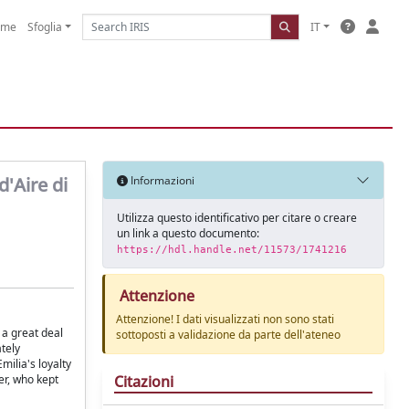
ome
Sfoglia
IT
d'Aire di
Informazioni
Utilizza questo identificativo per citare o creare
un link a questo documento:
https://hdl.handle.net/11573/1741216
Attenzione
Attenzione! I dati visualizzati non sono stati
 a great deal
sottoposti a validazione da parte dell'ateneo
ately
milia's loyalty
Citazioni
er, who kept