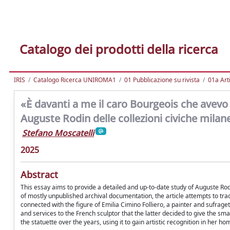
Catalogo dei prodotti della ricerca
IRIS
Catalogo Ricerca UNIROMA1
01 Pubblicazione su rivista
01a Arti
«È davanti a me il caro Bourgeois che avevo 
Auguste Rodin delle collezioni civiche milan
Stefano Moscatelli
2025
Abstract
This essay aims to provide a detailed and up-to-date study of Auguste Rodin
of mostly unpublished archival documentation, the article attempts to trace
connected with the figure of Emilia Cimino Folliero, a painter and sufraget
and services to the French sculptor that the latter decided to give the sma
the statuette over the years, using it to gain artistic recognition in her ho