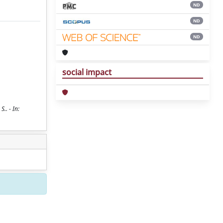
ND
ND
ND
social impact
.. - In: