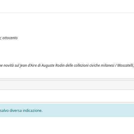
a; ottocento
ovità sul Jean d'Aire di Auguste Rodin delle collezioni civiche milanesi / Moscatelli, S
, salvo diversa indicazione.