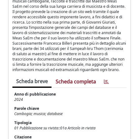
musicali cambogiane, raccolte e trascritte dal Maestro Meas
SaEm nel corso della sua lunga carriera di musicista e di docente.
Il progetto prevede la creazione di un sito web tramite il quale
rendere accessibile questo imponente lavoro, a fini didattici e di
ricerca. Lo scritto nella sua prima parte, di Giovanni Giuriati,
presenta l’impostazione generale dei campi del database e il
lavoro di sistematizzazione dei materiali trascritti e annotati da
Meas SaEm che per il suo lavoro ha utilizzato il software Finale.
Successivamente Francesca Billeri presenta più in dettaglio alcuni
brani, parte dei 34 utilizzati per il Sampeah kru Thom (cerimonia
di saluto ai maestri) al fine di mettere in luce il lavoro di
trascrizione e documentazione del maestro Meas SaEm. che non
si limita a fornire la trascrizione musicale, ma aggiunge ulteriori
informazioni musicali ed extramusicali riguardanti ogni brano.
Scheda breve
Scheda completa
Anno di pubblicazione
2024
Parole chiave
Cambogia; musica; database
Tipologia
01 Pubblicazione su rivista::01a Articolo in rivista
Citazione