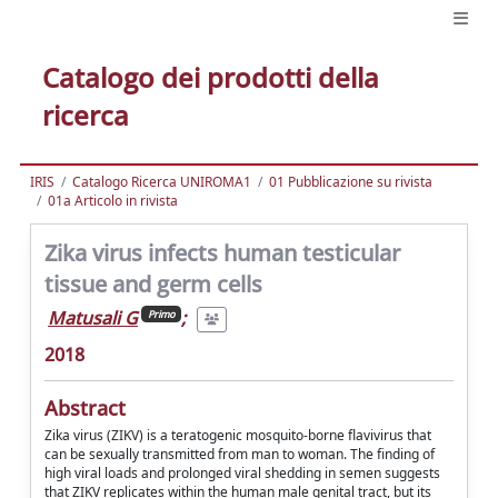
Catalogo dei prodotti della
ricerca
IRIS
Catalogo Ricerca UNIROMA1
01 Pubblicazione su rivista
01a Articolo in rivista
Zika virus infects human testicular
tissue and germ cells
Matusali G
;
Primo
2018
Abstract
Zika virus (ZIKV) is a teratogenic mosquito-borne flavivirus that
can be sexually transmitted from man to woman. The finding of
high viral loads and prolonged viral shedding in semen suggests
that ZIKV replicates within the human male genital tract, but its