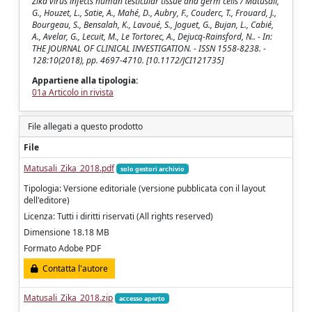
Zika virus infects human testicular tissue and germ cells / Matusali,
G., Houzet, L., Satie, A., Mahé, D., Aubry, F., Couderc, T., Frouard, J.,
Bourgeau, S., Bensalah, K., Lavoué, S., Joguet, G., Bujan, L., Cabié,
A., Avelar, G., Lecuit, M., Le Tortorec, A., Dejucq-Rainsford, N.. - In:
THE JOURNAL OF CLINICAL INVESTIGATION. - ISSN 1558-8238. -
128:10(2018), pp. 4697-4710. [10.1172/JCI121735]
Appartiene alla tipologia:
01a Articolo in rivista
File allegati a questo prodotto
File
Matusali_Zika_2018.pdf
solo gestori archivio
Tipologia: Versione editoriale (versione pubblicata con il layout
dell'editore)
Licenza: Tutti i diritti riservati (All rights reserved)
Dimensione 18.18 MB
Formato Adobe PDF
Contatta l'autore
Matusali_Zika_2018.zip
accesso aperto