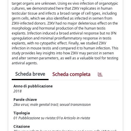
target organs are unknown. Using ex vivo infection of organotypic
cultures, we demonstrated here that ZIKV replicates in human
testicular tissue and infects a broad range of cell types, including
germ cells, which we also identified as infected in semen from
ZIKV-infected donors. ZIKV had no major deleterious effect on the
morphology and hormonal production of the human testis
explants. Infection induced a broad antiviral response but no IFN
upregulation and minimal proinflammatory response in testis
explants, with no cytopathic effect. Finally, we studied ZIKV
infection in mouse testis and compared it to human infection. This
study provides key insights into how ZIKV may persist in semen
and alter semen parameters, as well as a valuable tool for testing
antiviral agents.
Scheda breve
Scheda completa
Anno di pubblicazione
2018
Parole chiave
Zika virus; male genital tract; sexual transmission
Tipologia
01 Pubblicazione su rivista::01a Articolo in rivista
Citazione