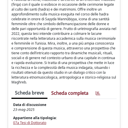
(firqa) con il quale si esibisce in occasione delle cerimonie legate
al culto dei santi (ḥaḍra) e dei matrimoni. Offre inoltre un
approfondimento sulla musica eseguita nel corso delle ḥaḍra
celebrate in onore di Sayyda Mannūbiyya, icona di una santità
femminile oltre che simbolo dell’emancipazione delle donne e
delle pari opportunità di genere. Frutto di un’etnografia avviata nel
2022, questa tesi intende contribuire a colmare le lacune
riscontrate nella letteratura accademica sulla musica cerimoniale
e femminile in Tunisia. Mira, inoltre, a una più ampia conoscenza
e comprensione di questa musica, attraverso una prospettiva che
tiene conto dell’intricato rapporto tra dinamiche musicali, rituali,
sociali e di genere nel contesto urbano di una capitale in continua
e rapida evoluzione. Si tratta di una prospettiva che mette in luce
la ricchezza e la complessità della musica indagata, situando i
risultati ottenuti da questo studio in un dialogo critico con la
letteratura etnomusicologica, antropologica e storico-religiosa sul
Maghreb.
Scheda breve
Scheda completa
Data di discussione
23-mag-2025
Appartiene alla tipologia:
07a Tesi di Dottorato