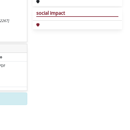
social impact
.2267]
o
PDF