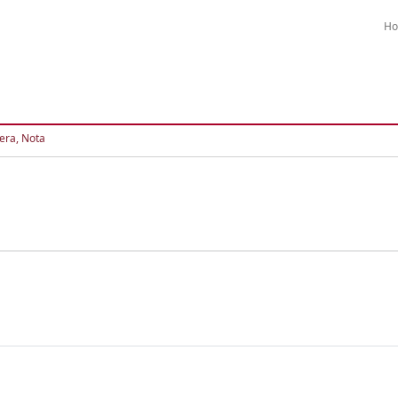
H
tera, Nota