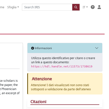
ome
Sfoglia
IT
Informazioni
Utilizza questo identificativo per citare o creare
un link a questo documento:
https://hdl.handle.net/11573/1738619
Attenzione
se scholars is
the paper, the
Attenzione! I dati visualizzati non sono stati
t Phoenician
sottoposti a validazione da parte dell'ateneo
, an excerpt of
Citazioni