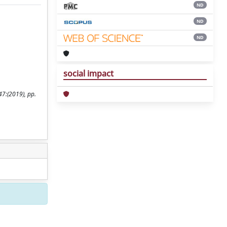
ND
ND
ND
social impact
47:(2019), pp.