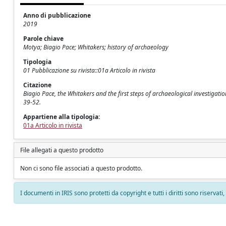
Anno di pubblicazione
2019
Parole chiave
Motya; Biagio Pace; Whitakers; history of archaeology
Tipologia
01 Pubblicazione su rivista::01a Articolo in rivista
Citazione
Biagio Pace, the Whitakers and the first steps of archaeological investigati
39-52.
Appartiene alla tipologia:
01a Articolo in rivista
File allegati a questo prodotto
Non ci sono file associati a questo prodotto.
I documenti in IRIS sono protetti da copyright e tutti i diritti sono riservati