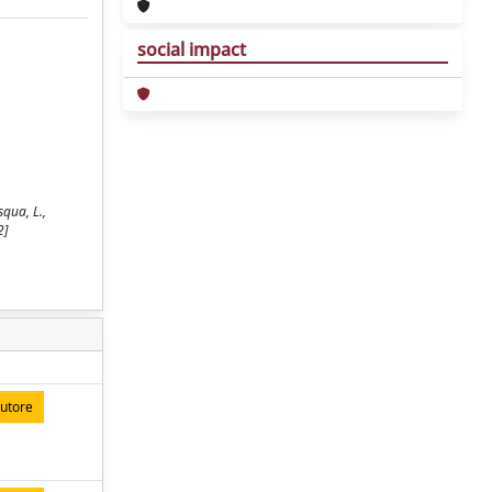
social impact
qua, L.,
2]
autore