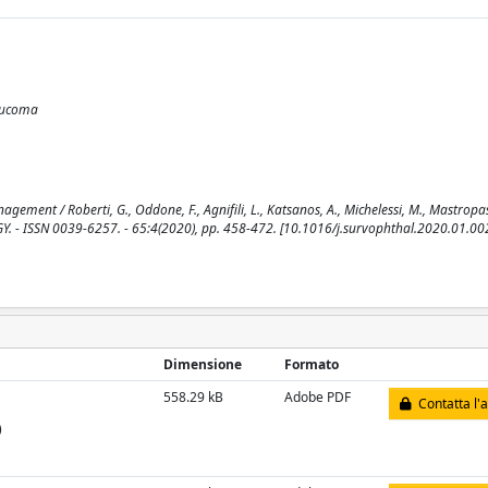
laucoma
ment / Roberti, G., Oddone, F., Agnifili, L., Katsanos, A., Michelessi, M., Mastropas
GY. - ISSN 0039-6257. - 65:4(2020), pp. 458-472. [10.1016/j.survophthal.2020.01.00
Dimensione
Formato
558.29 kB
Adobe PDF
Contatta l'
)