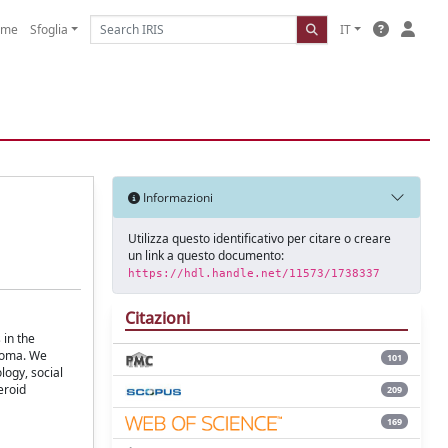
ome
Sfoglia
IT
Informazioni
Utilizza questo identificativo per citare o creare
un link a questo documento:
https://hdl.handle.net/11573/1738337
Citazioni
 in the
ucoma. We
101
logy, social
eroid
209
169