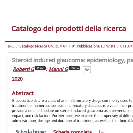
Catalogo dei prodotti della ricerca
IRIS
Catalogo Ricerca UNIROMA1
01 Pubblicazione su rivista
01a Arti
Steroid induced glaucoma: epidemiology, p
Roberti G
;
Manni G
Primo
Ultimo
2020
Abstract
Glucocorticoids are a class of anti-inflammatory drugs commonly used to t
treatment of numerous serious inflammatory diseases is pivotal, their p
provide a detailed update on steroid-induced glaucoma as a preventable ca
impact, and risk factors. Furthermore, we explore the propensity of differe
administration, dosage and duration of treatment, as well as the clinica
Scheda breve
Scheda completa