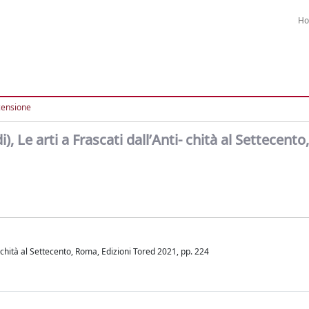
H
censione
), Le arti a Frascati dall’Anti- chità al Settecent
i- chità al Settecento, Roma, Edizioni Tored 2021, pp. 224