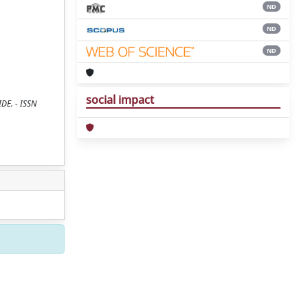
ND
ND
ND
social impact
IDE. - ISSN