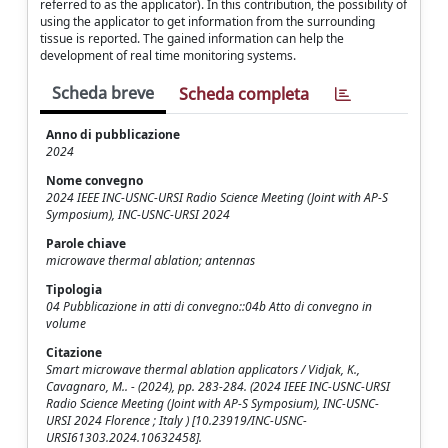
referred to as the applicator). In this contribution, the possibility of
using the applicator to get information from the surrounding
tissue is reported. The gained information can help the
development of real time monitoring systems.
Scheda breve
Scheda completa
Anno di pubblicazione
2024
Nome convegno
2024 IEEE INC-USNC-URSI Radio Science Meeting (Joint with AP-S
Symposium), INC-USNC-URSI 2024
Parole chiave
microwave thermal ablation; antennas
Tipologia
04 Pubblicazione in atti di convegno::04b Atto di convegno in
volume
Citazione
Smart microwave thermal ablation applicators / Vidjak, K.,
Cavagnaro, M.. - (2024), pp. 283-284. (2024 IEEE INC-USNC-URSI
Radio Science Meeting (Joint with AP-S Symposium), INC-USNC-
URSI 2024 Florence ; Italy ) [10.23919/INC-USNC-
URSI61303.2024.10632458].