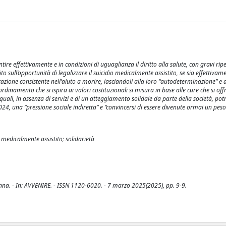
tire effettivamente e in condizioni di uguaglianza il diritto alla salute, con gravi rip
to sull’opportunità di legalizzare il suicidio medicalmente assistito, se sia effettivam
estazione consistente nell’aiuto a morire, lasciandoli alla loro “autodeterminazione” e 
n ordinamento che si ispira ai valori costituzionali si misura in base alle cure che si of
e quali, in assenza di servizi e di un atteggiamento solidale da parte della società, po
024, una “pressione sociale indiretta” e “convincersi di essere divenute ormai un peso
io medicalmente assistito; solidarietà
anna. - In: AVVENIRE. - ISSN 1120-6020. - 7 marzo 2025(2025), pp. 9-9.