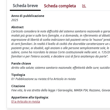
Scheda breve
Scheda completa
Anno di pubblicazione
2025
Abstract
L’articolo considera le note difficoltà del sistema sanitario nazionale a garan
malati più gravi e sulle loro famiglie, e si domanda, in riferimento al dibatti
espressione di libertà di scelta indirizzare tali pazienti verso la “nuova” pr
di certi familiari. In realtà il livello di civiltà che dovrebbe caratterizzare u
pazienti gravi, ai disabili, agli anziani o alle persone semplicemente sole, l
subire, come ha ricordato la stessa Corte costituzionale nella sent. n. 135/2
familiari e per l’intera società, e decidere così di farsi anzitempo da parte”.
Parole chiave
diritto alla salute; sistema sanitario nazionale; effettività delle cure; suicid
Tipologia
01 Pubblicazione su rivista::01a Articolo in rivista
Citazione
Fine vita, la via stretta della legge / Garavaglia, MARIA PIA; Razzano, Giov
Appartiene alla tipologia:
01a Articolo in rivista