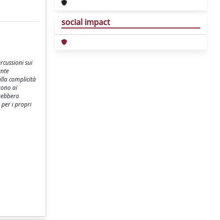
social impact
ercussioni sui
ente
alla complicità
frono ai
trebbero
 per i propri