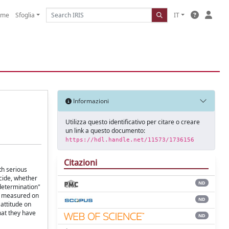
ome
Sfoglia
IT
Informazioni
Utilizza questo identificativo per citare o creare
un link a questo documento:
https://hdl.handle.net/11573/1736156
Citazioni
th serious
icide, whether
ND
-determination"
 is measured on
ND
 attitude on
hat they have
ND