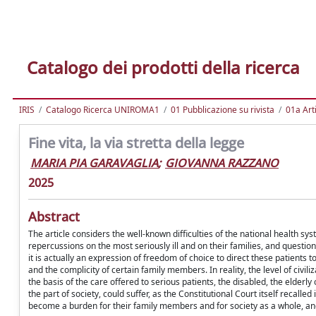
Catalogo dei prodotti della ricerca
IRIS
Catalogo Ricerca UNIROMA1
01 Pubblicazione su rivista
01a Arti
Fine vita, la via stretta della legge
MARIA PIA GARAVAGLIA
;
GIOVANNA RAZZANO
2025
Abstract
The article considers the well-known difficulties of the national health sys
repercussions on the most seriously ill and on their families, and question
it is actually an expression of freedom of choice to direct these patients 
and the complicity of certain family members. In reality, the level of civil
the basis of the care offered to serious patients, the disabled, the elderl
the part of society, could suffer, as the Constitutional Court itself recal
become a burden for their family members and for society as a whole, an