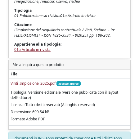
rinegoziazione; rinuncia; riserva; rischio
Tipologia
01 Pubblicazione su rivista::01a Articolo in rivista
Citazione
L’implosione del riequilibrio contrattuale / Vinti, Stefano. - In:
FEDERALISMI.IT. - ISSN 1826-3534. - 8(2025), pp. 188-202.
Appartiene alla tipologia:
01a Articolo in rivista
File allegati a questo prodotto
File
Vinti_Implosione_2025.pdf
accesso aperto
Tipologia: Versione editoriale (versione pubblicata con il layout
dell'editore)
Licenza: Tutti i diritti riservati (All rights reserved)
Dimensione 699.54 kB
Formato Adobe PDF
I documenti in IRIS sono protetti da copyright e tutti i diritti sono