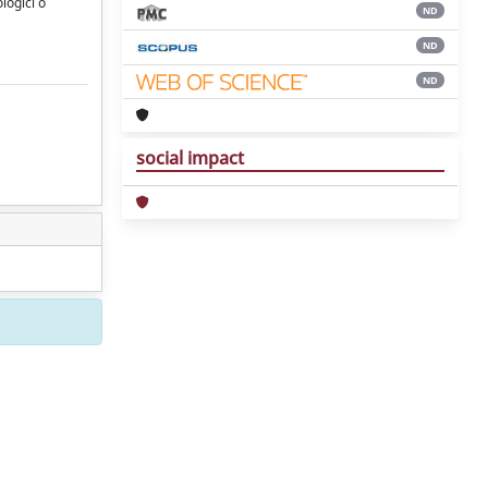
logici o
ND
ND
ND
social impact