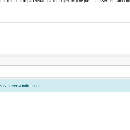
o richiesto e impacchettato dai futuri genitori (che possono essere entrambi bio
, salvo diversa indicazione.