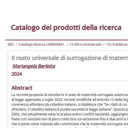
Catalogo dei prodotti della ricerca
IRIS
Catalogo Ricerca UNIROMA1
13 Altro ministeriale
13c Pubblicaz
Il reato universale di surrogazione di maternit
Mariangela Barletta
2024
Abstract
La recente proposta di introdurre il reato di maternità surrogata universale 
di legge approvato a luglio 2023, recanti modifiche all'articolo 12 della le
commesso all'estero da cittadino italiano, si stabilisce che “Se i fatti di
all'estero, il cittadino italiano è punito secondo la legge italiana”. Questo
2004, che attualmente vieta la pratica entro i confini nazionali, aggiungend
Paesi con sanzioni non di poco conto (tra cui reclusione fino a due anni e m
che si pone come risposta alla convinzione che la maternità surrogata violi 