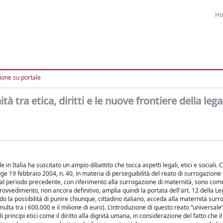
H
ione su portale
à tra etica, diritti e le nuove frontiere della lega
in Italia ha suscitato un ampio dibattito che tocca aspetti legali, etici e sociali. 
gge 19 febbraio 2004, n. 40, in materia di perseguibilità del reato di surrogazione
 cui al periodo precedente, con riferimento alla surrogazione di maternità, sono co
 provvedimento, non ancora definitivo, amplia quindi la portata dell'art. 12 della L
o la possibilità di punire chiunque, cittadino italiano, acceda alla maternità surro
ulta tra i 600.000 e il milione di euro). L’introduzione di questo reato “universale
principi etici come il diritto alla dignità umana, in considerazione del fatto che il