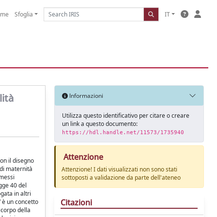
ome
Sfoglia
IT
lità
Informazioni
Utilizza questo identificativo per citare o creare
un link a questo documento:
https://hdl.handle.net/11573/1735940
Attenzione
Con il disegno
 di maternità
Attenzione! I dati visualizzati non sono stati
mmessi
sottoposti a validazione da parte dell'ateneo
egge 40 del
gata in altri
Citazioni
” è un concetto
 corpo della