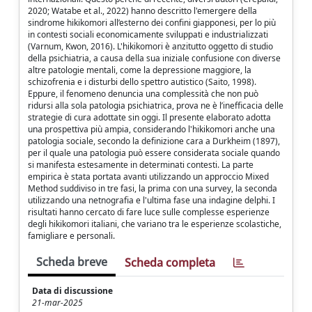
2020; Watabe et al., 2022) hanno descritto l'emergere della
sindrome hikikomori all’esterno dei confini giapponesi, per lo più
in contesti sociali economicamente sviluppati e industrializzati
(Varnum, Kwon, 2016). L'hikikomori è anzitutto oggetto di studio
della psichiatria, a causa della sua iniziale confusione con diverse
altre patologie mentali, come la depressione maggiore, la
schizofrenia e i disturbi dello spettro autistico (Saito, 1998).
Eppure, il fenomeno denuncia una complessità che non può
ridursi alla sola patologia psichiatrica, prova ne è l’inefficacia delle
strategie di cura adottate sin oggi. Il presente elaborato adotta
una prospettiva più ampia, considerando l'hikikomori anche una
patologia sociale, secondo la definizione cara a Durkheim (1897),
per il quale una patologia può essere considerata sociale quando
si manifesta estesamente in determinati contesti. La parte
empirica è stata portata avanti utilizzando un approccio Mixed
Method suddiviso in tre fasi, la prima con una survey, la seconda
utilizzando una netnografia e l'ultima fase una indagine delphi. I
risultati hanno cercato di fare luce sulle complesse esperienze
degli hikikomori italiani, che variano tra le esperienze scolastiche,
famigliare e personali.
Scheda breve
Scheda completa
Data di discussione
21-mar-2025