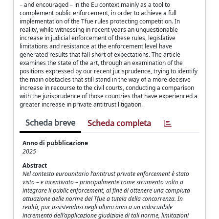
– and encouraged – in the Eu context mainly as a tool to
complement public enforcement, in order to achieve a full
implementation of the Tfue rules protecting competition. In
reality, while witnessing in recent years an unquestionable
increase in judicial enforcement of these rules, legislative
limitations and resistance at the enforcement level have
generated results that fall short of expectations. The article
examines the state of the art, through an examination of the
positions expressed by our recent jurisprudence, trying to identify
the main obstacles that still stand in the way of a more decisive
increase in recourse to the civil courts, conducting a comparison
with the jurisprudence of those countries that have experienced a
greater increase in private antitrust litigation.
Scheda breve
Scheda completa
Anno di pubblicazione
2025
Abstract
Nel contesto eurounitario l’antitrust private enforcement è stato
visto – e incentivato – principalmente come strumento volto a
integrare il public enforcement, al fine di ottenere una compiuta
attuazione delle norme del Tfue a tutela della concorrenza. In
realtà, pur assistendosi negli ultimi anni a un indiscutibile
incremento dell’applicazione giudiziale di tali norme, limitazioni