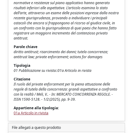
normative e resistenze sul piano applicativo hanno generato
risultati inferiori alle aspettative. L’articolo esamina lo stato
dell’arte, attraverso un esame delle posizioni espresse dalla nostra
recente giurisprudenza, provando a individuare i principali
ostacoli che ancora si frappongono al ricorso al giudice civile, in
un confronto con la giurisprudenza di quei paesi che hanno fatto
registrare un maggiore incremento del contenzioso privato
antitrust.
Parole chiave
diritto antitrust; risarcimento dei danni; tutela concorrenza;
antitrust law; private enforcement; actions for damages
Tipologia
01 Pubblicazione su rivista::01a Articolo in rivista
Citazione
Il ruolo del private enforcement per la piena attuazione delle
regole di tutela della concorrenza: grandi aspettative a confronto
con la realtà / Meli, V.. - In: MERCATO CONCORRENZA REGOLE. -
ISSN 1590-5128. - 1/2:(2025), pp. 9-39.
Appartiene alla tipologia:
01a Articolo in rivista
File allegati a questo prodotto