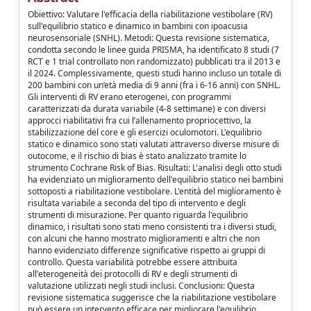
Obiettivo: Valutare l'efficacia della riabilitazione vestibolare (RV)
sull'equilibrio statico e dinamico in bambini con ipoacusia
neurosensoriale (SNHL). Metodi: Questa revisione sistematica,
condotta secondo le linee guida PRISMA, ha identificato 8 studi (7
RCT e 1 trial controllato non randomizzato) pubblicati tra il 2013 e
il 2024. Complessivamente, questi studi hanno incluso un totale di
200 bambini con un’età media di 9 anni (fra i 6-16 anni) con SNHL.
Gli interventi di RV erano eterogenei, con programmi
caratterizzati da durata variabile (4-8 settimane) e con diversi
approcci riabilitativi fra cui l’allenamento propriocettivo, la
stabilizzazione del core e gli esercizi oculomotori. L'equilibrio
statico e dinamico sono stati valutati attraverso diverse misure di
outocome, e il rischio di bias è stato analizzato tramite lo
strumento Cochrane Risk of Bias. Risultati: L'analisi degli otto studi
ha evidenziato un miglioramento dell'equilibrio statico nei bambini
sottoposti a riabilitazione vestibolare. L'entità del miglioramento è
risultata variabile a seconda del tipo di intervento e degli
strumenti di misurazione. Per quanto riguarda l'equilibrio
dinamico, i risultati sono stati meno consistenti tra i diversi studi,
con alcuni che hanno mostrato miglioramenti e altri che non
hanno evidenziato differenze significative rispetto ai gruppi di
controllo. Questa variabilità potrebbe essere attribuita
all'eterogeneità dei protocolli di RV e degli strumenti di
valutazione utilizzati negli studi inclusi. Conclusioni: Questa
revisione sistematica suggerisce che la riabilitazione vestibolare
può essere un intervento efficace per migliorare l'equilibrio