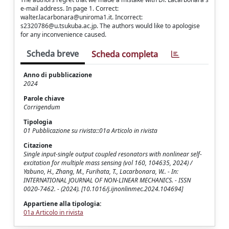
e-mail address. In page 1. Correct:
walter.lacarbonara@uniroma1.it
. Incorrect:
s2320786@u.tsukuba.ac.jp
. The authors would like to apologise
for any inconvenience caused.
Scheda breve
Scheda completa
Anno di pubblicazione
2024
Parole chiave
Corrigendum
Tipologia
01 Pubblicazione su rivista::01a Articolo in rivista
Citazione
Single input-single output coupled resonators with nonlinear self-
excitation for multiple mass sensing (vol 160, 104635, 2024) /
Yabuno, H., Zhang, M., Furihata, T., Lacarbonara, W.. - In:
INTERNATIONAL JOURNAL OF NON-LINEAR MECHANICS. - ISSN
0020-7462. - (2024). [10.1016/j.ijnonlinmec.2024.104694]
Appartiene alla tipologia:
01a Articolo in rivista