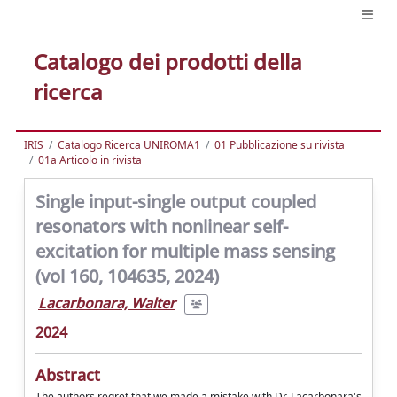
Catalogo dei prodotti della
ricerca
IRIS
Catalogo Ricerca UNIROMA1
01 Pubblicazione su rivista
01a Articolo in rivista
Single input-single output coupled
resonators with nonlinear self-
excitation for multiple mass sensing
(vol 160, 104635, 2024)
Lacarbonara, Walter
2024
Abstract
The authors regret that we made a mistake with Dr. Lacarbonara's