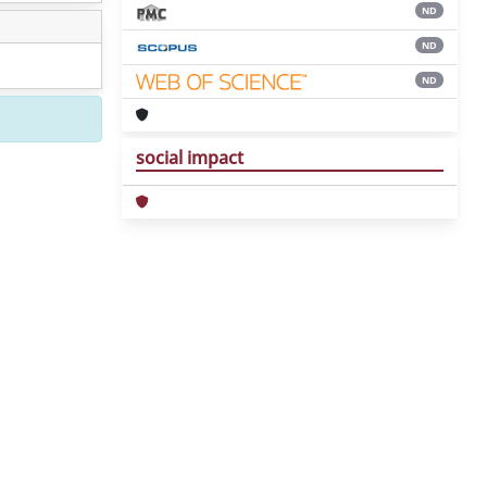
ND
ND
ND
social impact