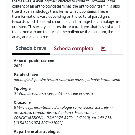
themselves, elevating their choices to content. However, if the
content of an anthology determines the anthology itself, it is also
true that an anthology transforms what it contains. These
transformations vary depending on the cultural paradigms
towards which those who compile and arrange the anthology are
oriented. This essay explores three paradigms that have shaped
the period around the turn of the millennia: the museum, the
atlas, and enchantment
Scheda breve
Scheda completa
Anno di pubblicazione
2023
Parole chiave
antologia di poesia; tecnica culturale; museo; atlante; incantesimo
Tipologia
01 Pubblicazione su rivista::01a Articolo in rivista
Citazione
Il libro degli incantesimi. L’antologia come tecnica culturale in
prospettiva comparatistica / Italiano, Federico. - In:
CONFIGURAZIONI. - ISSN 2974-8070. - 2:(2023), pp. 249-275.
[10.54103/2974-8070/21003]
Appartiene alla tipologia: