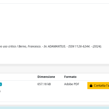
l suo uso critico / Berno, Francesco. - In: ADAMANTIUS. - ISSN 1126-6244. - (2024).
Dimensione
Formato
657.18 kB
Adobe PDF
o
Contatta l'
)