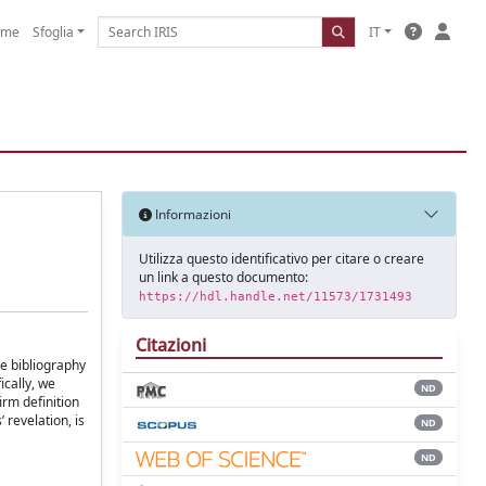
ome
Sfoglia
IT
Informazioni
Utilizza questo identificativo per citare o creare
un link a questo documento:
https://hdl.handle.net/11573/1731493
Citazioni
te bibliography
ically, we
ND
irm definition
 revelation, is
ND
ND