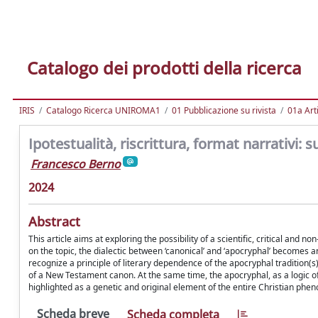
Catalogo dei prodotti della ricerca
IRIS
Catalogo Ricerca UNIROMA1
01 Pubblicazione su rivista
01a Arti
Ipotestualità, riscrittura, format narrativi: s
Francesco Berno
2024
Abstract
This article aims at exploring the possibility of a scientific, critical and 
on the topic, the dialectic between ‘canonical’ and ‘apocryphal’ becomes an 
recognize a principle of literary dependence of the apocryphal tradition(s)
of a New Testament canon. At the same time, the apocryphal, as a logic of a
highlighted as a genetic and original element of the entire Christian ph
Scheda breve
Scheda completa