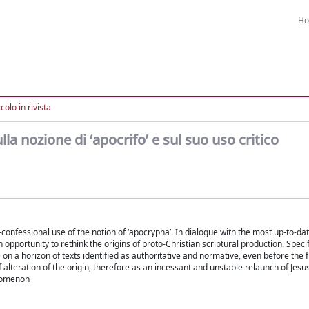
H
colo in rivista
ulla nozione di ‘apocrifo’ e sul suo uso critico
non-confessional use of the notion of ‘apocrypha’. In dialogue with the most up-to-da
opportunity to rethink the origins of proto-Christian scriptural production. Specif
 on a horizon of texts identified as authoritative and normative, even before the f
lteration of the origin, therefore as an incessant and unstable relaunch of Jesus’
enomenon