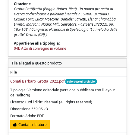
Citazione
Grotta Battifratta (Poggio Nativo, Rieti). Un nuovo progetto di
ricerca archeologica e paleoambientale / CONATI BARBARO,
Cecilia; Forti, Luca; Moscone, Daniele; Carletti, Elena; Chiarabba,
Emma; Marconi, Nadia; Milli, Salvatore. - 42:Serie II(2022), pp.
105-108. ( Congresso Nazionale di Speleologia “La melodia delle
grotte” Ormea (CN) ).
Appartiene alla tipologia:
04b Atto di convegno in volume
File allegati a questo prodotto
File
Conati Barbaro_Grotta_2022.pdf
solo gestori archivio
Tipologia: Versione editoriale (versione pubblicata con il layout
dell'editore)
Licenza: Tutti i diritti riservati (All rights reserved)
Dimensione 559.05 kB
Formato Adobe PDF
Contatta l'autore