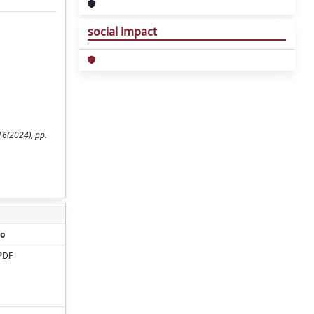
social impact
 16(2024), pp.
o
PDF