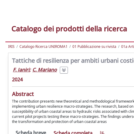
Catalogo dei prodotti della ricerca
IRIS
Catalogo Ricerca UNIROMA1
01 Pubblicazione su rivista
01a Arti
Tattiche di resilienza per ambiti urbani costi
F. Ianiri
;
C. Mariano
2024
Abstract
The contribution presents new theoretical and methodological frameworks
implementing urban resilience macro-strategies. The research, based on e
susceptibility of urban coastal areas to hydraulic risks associated with cl
current pilot projects testing these macro-strategies. The findings under
the transformation and protection of urban coastal areas
Scheda breve
Scheda completa