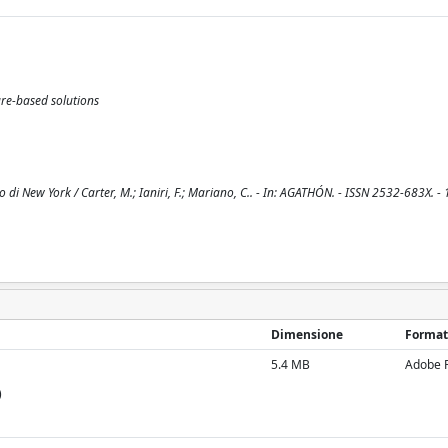
ure-based solutions
to di New York / Carter, M.; Ianiri, F.; Mariano, C.. - In: AGATHÓN. - ISSN 2532-683X. -
Dimensione
Format
5.4 MB
Adobe 
)