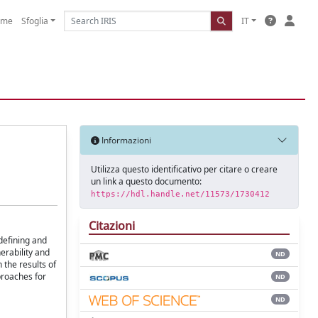
ome
Sfoglia
IT
Informazioni
Utilizza questo identificativo per citare o creare
un link a questo documento:
https://hdl.handle.net/11573/1730412
Citazioni
defining and
erability and
ND
 the results of
proaches for
ND
ND