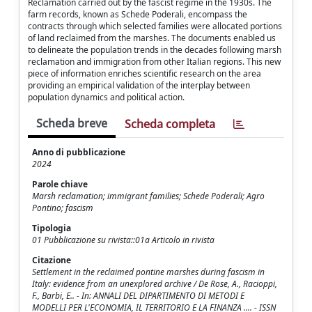
Reclamation carried out by the fascist regime in the 1930s. The
farm records, known as Schede Poderali, encompass the
contracts through which selected families were allocated portions
of land reclaimed from the marshes. The documents enabled us
to delineate the population trends in the decades following marsh
reclamation and immigration from other Italian regions. This new
piece of information enriches scientific research on the area
providing an empirical validation of the interplay between
population dynamics and political action.
Scheda breve
Scheda completa
Anno di pubblicazione
2024
Parole chiave
Marsh reclamation; immigrant families; Schede Poderali; Agro
Pontino; fascism
Tipologia
01 Pubblicazione su rivista::01a Articolo in rivista
Citazione
Settlement in the reclaimed pontine marshes during fascism in
Italy: evidence from an unexplored archive / De Rose, A., Racioppi,
F., Barbi, E.. - In: ANNALI DEL DIPARTIMENTO DI METODI E
MODELLI PER L'ECONOMIA, IL TERRITORIO E LA FINANZA .... - ISSN