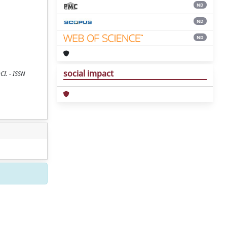
ND
ND
ND
social impact
CI. - ISSN