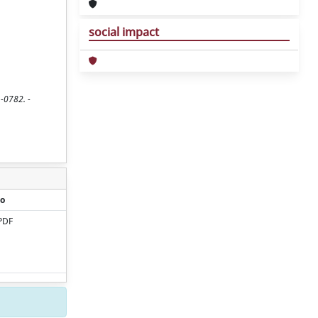
social impact
1-0782. -
o
PDF