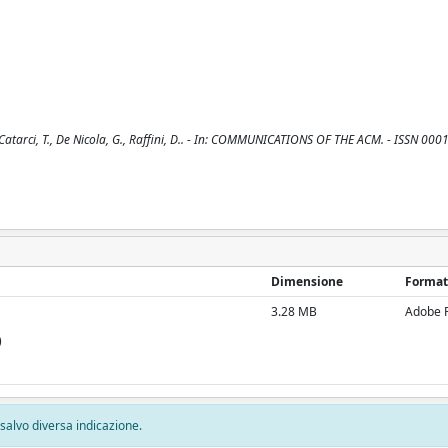
Catarci, T., De Nicola, G., Raffini, D.. - In: COMMUNICATIONS OF THE ACM. - ISSN 000
Dimensione
Format
3.28 MB
Adobe 
)
, salvo diversa indicazione.