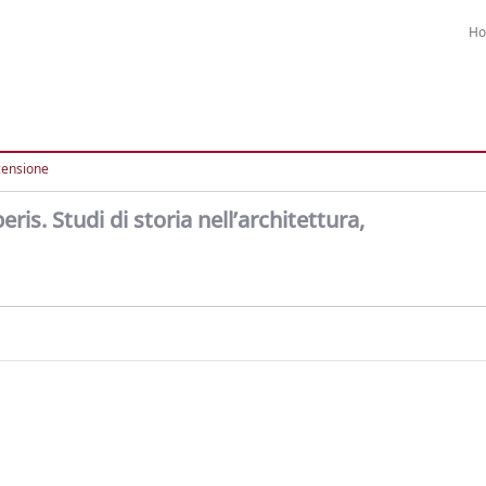
H
censione
is. Studi di storia nell’architettura,