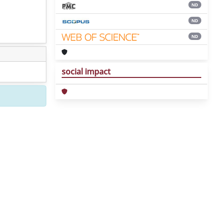
ND
ND
ND
social impact