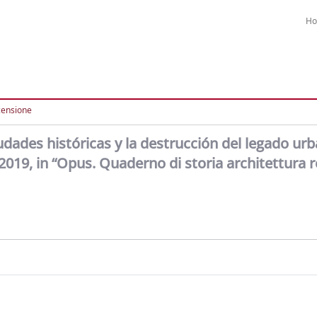
H
censione
dades históricas y la destrucción del legado urb
019, in “Opus. Quaderno di storia architettura 