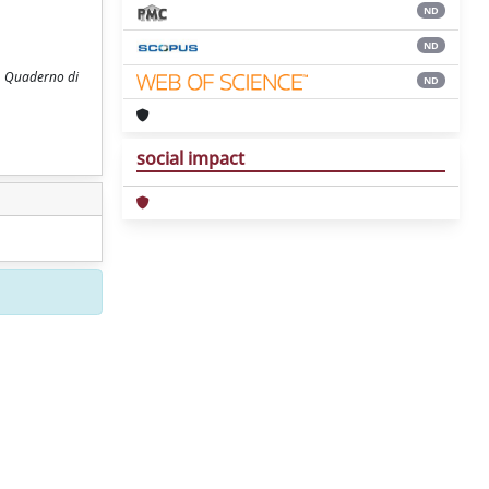
ND
ND
s. Quaderno di
ND
social impact