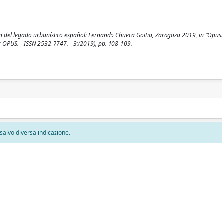
ión del legado urbanístico español: Fernando Chueca Goitia, Zaragoza 2019, in “Opu
n: OPUS. - ISSN 2532-7747. - 3:(2019), pp. 108-109.
, salvo diversa indicazione.