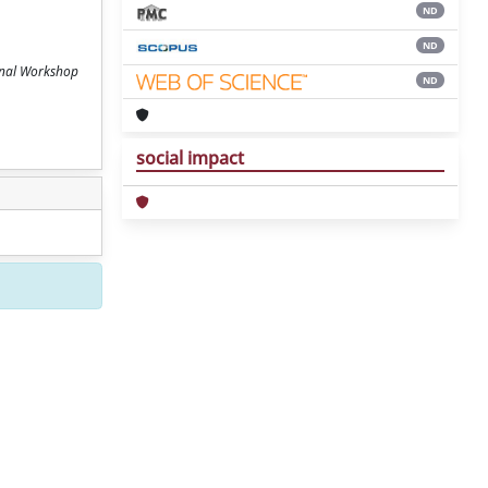
ND
ND
ional Workshop
ND
social impact