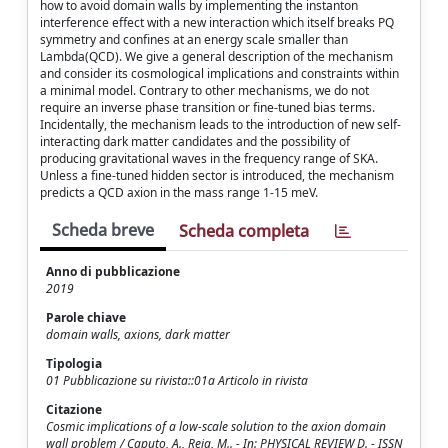
how to avoid domain walls by implementing the instanton
interference effect with a new interaction which itself breaks PQ
symmetry and confines at an energy scale smaller than
Lambda(QCD). We give a general description of the mechanism
and consider its cosmological implications and constraints within
a minimal model. Contrary to other mechanisms, we do not
require an inverse phase transition or fine-tuned bias terms.
Incidentally, the mechanism leads to the introduction of new self-
interacting dark matter candidates and the possibility of
producing gravitational waves in the frequency range of SKA.
Unless a fine-tuned hidden sector is introduced, the mechanism
predicts a QCD axion in the mass range 1-15 meV.
Scheda breve
Scheda completa
Anno di pubblicazione
2019
Parole chiave
domain walls, axions, dark matter
Tipologia
01 Pubblicazione su rivista::01a Articolo in rivista
Citazione
Cosmic implications of a low-scale solution to the axion domain
wall problem / Caputo, A., Reig, M.. - In: PHYSICAL REVIEW D. - ISSN