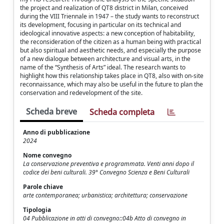
the project and realization of QT8 district in Milan, conceived
during the VIII Triennale in 1947 – the study wants to reconstruct
its development, focusing in particular on its technical and
ideological innovative aspects: a new conception of habitability,
the reconsideration of the citizen as a human being with practical
but also spiritual and aesthetic needs, and especially the purpose
of a new dialogue between architecture and visual arts, in the
name of the “Synthesis of Arts” ideal. The research wants to
highlight how this relationship takes place in QT8, also with on-site
reconnaissance, which may also be useful in the future to plan the
conservation and redevelopment of the site.
Scheda breve
Scheda completa
Anno di pubblicazione
2024
Nome convegno
La conservazione preventiva e programmata. Venti anni dopo il
codice dei beni culturali. 39° Convegno Scienza e Beni Culturali
Parole chiave
arte contemporanea; urbanistica; architettura; conservazione
Tipologia
04 Pubblicazione in atti di convegno::04b Atto di convegno in