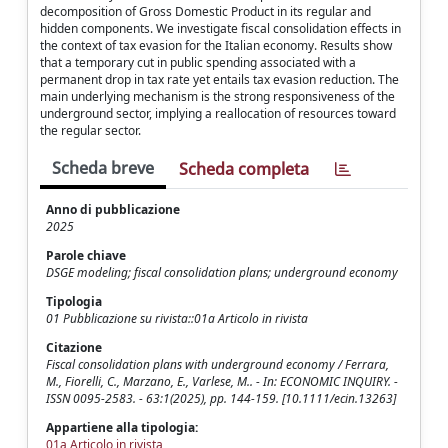
decomposition of Gross Domestic Product in its regular and
hidden components. We investigate fiscal consolidation effects in
the context of tax evasion for the Italian economy. Results show
that a temporary cut in public spending associated with a
permanent drop in tax rate yet entails tax evasion reduction. The
main underlying mechanism is the strong responsiveness of the
underground sector, implying a reallocation of resources toward
the regular sector.
Scheda breve
Scheda completa
Anno di pubblicazione
2025
Parole chiave
DSGE modeling; fiscal consolidation plans; underground economy
Tipologia
01 Pubblicazione su rivista::01a Articolo in rivista
Citazione
Fiscal consolidation plans with underground economy / Ferrara,
M., Fiorelli, C., Marzano, E., Varlese, M.. - In: ECONOMIC INQUIRY. -
ISSN 0095-2583. - 63:1(2025), pp. 144-159. [10.1111/ecin.13263]
Appartiene alla tipologia:
01a Articolo in rivista