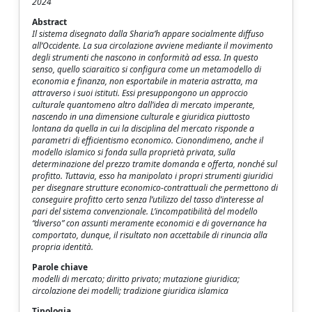
2024
Abstract
Il sistema disegnato dalla Sharia’h appare socialmente diffuso
all’Occidente. La sua circolazione avviene mediante il movimento
degli strumenti che nascono in conformità ad essa. In questo
senso, quello sciaraitico si configura come un metamodello di
economia e finanza, non esportabile in materia astratta, ma
attraverso i suoi istituti. Essi presuppongono un approccio
culturale quantomeno altro dall’idea di mercato imperante,
nascendo in una dimensione culturale e giuridica piuttosto
lontana da quella in cui la disciplina del mercato risponde a
parametri di efficientismo economico. Cionondimeno, anche il
modello islamico si fonda sulla proprietà privata, sulla
determinazione del prezzo tramite domanda e offerta, nonché sul
profitto. Tuttavia, esso ha manipolato i propri strumenti giuridici
per disegnare strutture economico-contrattuali che permettono di
conseguire profitto certo senza l’utilizzo del tasso d’interesse al
pari del sistema convenzionale. L’incompatibilità del modello
“diverso” con assunti meramente economici e di governance ha
comportato, dunque, il risultato non accettabile di rinuncia alla
propria identità.
Parole chiave
modelli di mercato; diritto privato; mutazione giuridica;
circolazione dei modelli; tradizione giuridica islamica
Tipologia