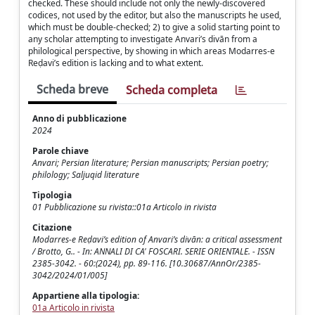
checked. These should include not only the newly-discovered
codices, not used by the editor, but also the manuscripts he used,
which must be double-checked; 2) to give a solid starting point to
any scholar attempting to investigate Anvari’s divān from a
philological perspective, by showing in which areas Modarres-e
Reḍavi’s edition is lacking and to what extent.
Scheda breve
Scheda completa
Anno di pubblicazione
2024
Parole chiave
Anvari; Persian literature; Persian manuscripts; Persian poetry;
philology; Saljuqid literature
Tipologia
01 Pubblicazione su rivista::01a Articolo in rivista
Citazione
Modarres-e Reḍavi’s edition of Anvari’s divān: a critical assessment
/ Brotto, G.. - In: ANNALI DI CA' FOSCARI. SERIE ORIENTALE. - ISSN
2385-3042. - 60:(2024), pp. 89-116. [10.30687/AnnOr/2385-
3042/2024/01/005]
Appartiene alla tipologia:
01a Articolo in rivista