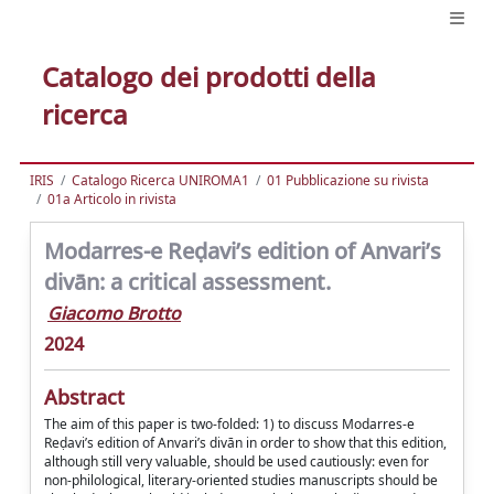
Catalogo dei prodotti della
ricerca
IRIS
Catalogo Ricerca UNIROMA1
01 Pubblicazione su rivista
01a Articolo in rivista
Modarres-e Reḍavi’s edition of Anvari’s
divān: a critical assessment.
Giacomo Brotto
2024
Abstract
The aim of this paper is two-folded: 1) to discuss Modarres-e
Reḍavi’s edition of Anvari’s divān in order to show that this edition,
although still very valuable, should be used cautiously: even for
non-philological, literary-oriented studies manuscripts should be