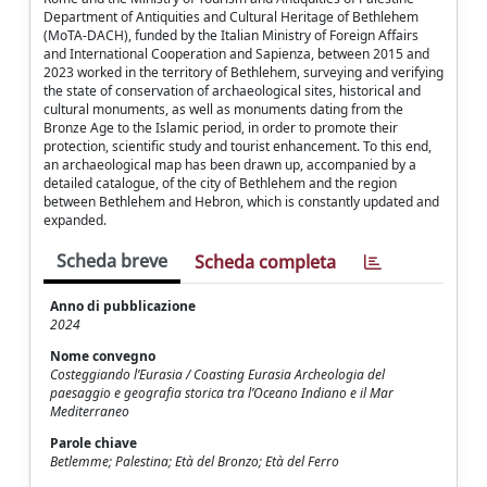
Department of Antiquities and Cultural Heritage of Bethlehem
(MoTA-DACH), funded by the Italian Ministry of Foreign Affairs
and International Cooperation and Sapienza, between 2015 and
2023 worked in the territory of Bethlehem, surveying and verifying
the state of conservation of archaeological sites, historical and
cultural monuments, as well as monuments dating from the
Bronze Age to the Islamic period, in order to promote their
protection, scientific study and tourist enhancement. To this end,
an archaeological map has been drawn up, accompanied by a
detailed catalogue, of the city of Bethlehem and the region
between Bethlehem and Hebron, which is constantly updated and
expanded.
Scheda breve
Scheda completa
Anno di pubblicazione
2024
Nome convegno
Costeggiando l’Eurasia / Coasting Eurasia Archeologia del
paesaggio e geografia storica tra l’Oceano Indiano e il Mar
Mediterraneo
Parole chiave
Betlemme; Palestina; Età del Bronzo; Età del Ferro