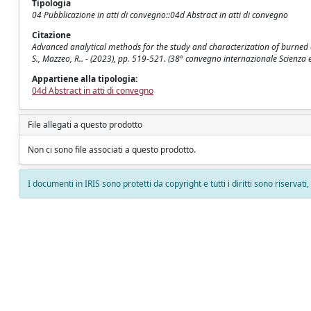
Tipologia
04 Pubblicazione in atti di convegno::04d Abstract in atti di convegno
Citazione
Advanced analytical methods for the study and characterization of burned archae
S., Mazzeo, R.. - (2023), pp. 519-521. (38° convegno internazionale Scienza e
Appartiene alla tipologia:
04d Abstract in atti di convegno
File allegati a questo prodotto
Non ci sono file associati a questo prodotto.
I documenti in IRIS sono protetti da copyright e tutti i diritti sono riservati