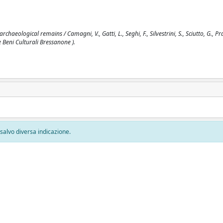
ological remains / Camagni, V., Gatti, L., Seghi, F., Silvestrini, S., Sciutto, G., Prat
 Beni Culturali Bressanone ).
, salvo diversa indicazione.