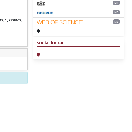
ND
ND
i, S., Benazzi,
ND
social impact