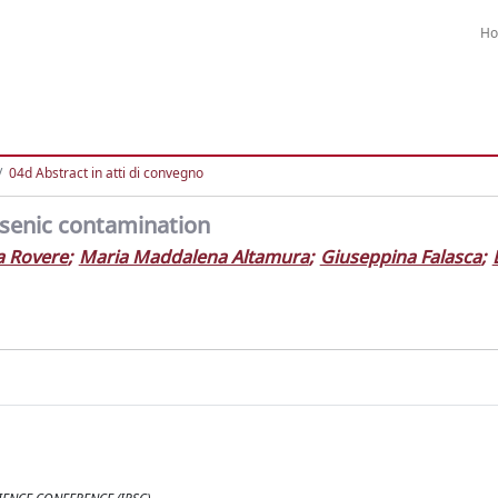
H
04d Abstract in atti di convegno
arsenic contamination
a Rovere
;
Maria Maddalena Altamura
;
Giuseppina Falasca
;