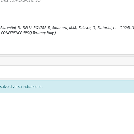
CIENCE CONFERENCE (IPSC)
 Piacentini, D., DELLA ROVERE, F., Altamura, M.M., Falasca, G., Fattorini, L.. - (2024). 
CONFERENCE (IPSC) Teramo; Italy ).
, salvo diversa indicazione.