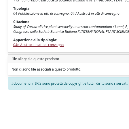
119° Congresso della Società Botanica Italiana X INTERNATIONAL PLANT S
Tipologia
04 Pubblicazione in atti di convegno::04d Abstract in atti di convegno
Citazione
Study of Carnaroli rice plant sensitivity to arsenic contamination / Lanni, F.,
Congresso della Società Botanica Italiana X INTERNATIONAL PLANT SCIENCE 
Appartiene alla tipologia:
04d Abstract in atti di convegno
File allegati a questo prodotto
Non ci sono file associati a questo prodotto.
I documenti in IRIS sono protetti da copyright e tutti i diritti sono riservati