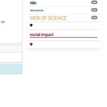
ND
ND
ND
(119°
social impact