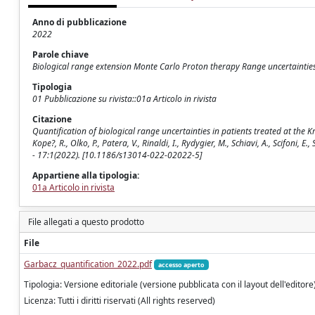
Anno di pubblicazione
2022
Parole chiave
Biological range extension Monte Carlo Proton therapy Range uncertaintie
Tipologia
01 Pubblicazione su rivista::01a Articolo in rivista
Citazione
Quantification of biological range uncertainties in patients treated at the Kr
Kope?, R., Olko, P., Patera, V., Rinaldi, I., Rydygier, M., Schiavi, A., Scifoni,
- 17:1(2022). [10.1186/s13014-022-02022-5]
Appartiene alla tipologia:
01a Articolo in rivista
File allegati a questo prodotto
File
Garbacz_quantification_2022.pdf
accesso aperto
Tipologia: Versione editoriale (versione pubblicata con il layout dell'editore
Licenza: Tutti i diritti riservati (All rights reserved)