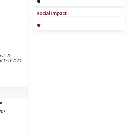
social impact
rah, N.,
ISSN 1748-717X.
o
PDF