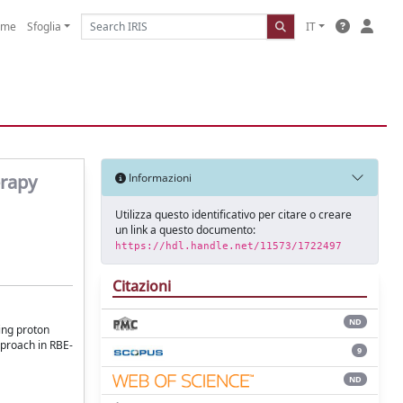
ome
Sfoglia
IT
erapy
Informazioni
Utilizza questo identificativo per citare o creare
un link a questo documento:
https://hdl.handle.net/11573/1722497
Citazioni
ND
ring proton
pproach in RBE-
9
ND