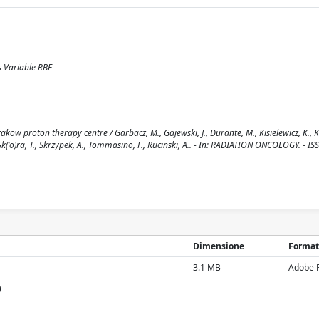
s Variable RBE
akow proton therapy centre / Garbacz, M., Gajewski, J., Durante, M., Kisielewicz, K., K
 E., Sk('o)ra, T., Skrzypek, A., Tommasino, F., Rucinski, A.. - In: RADIATION ONCOLOGY. - 
Dimensione
Format
3.1 MB
Adobe 
)