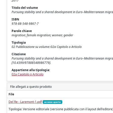
2017
Titolo del volume
Pursuing stability and a shared development in Euro–Mediterranean migra
ISBN
978-88-548-9867-7
Parole chiave
migration; female migration; women; gender
Tipologia
02 Pubblicazione su volume::02a Capitolo o Articolo
Citazione
Pursuing stability and a shared development in Euro–Mediterranean migrat
[10.4399/97888548986779].
Appartiene alla tipologia:
02a Capitolo o Articolo
File allegati a questo prodotto
File
Del Re - Laremont-1.pdf
accesso aperto
Tipologia: Versione editoriale (versione pubblicata con il layout dell'editore