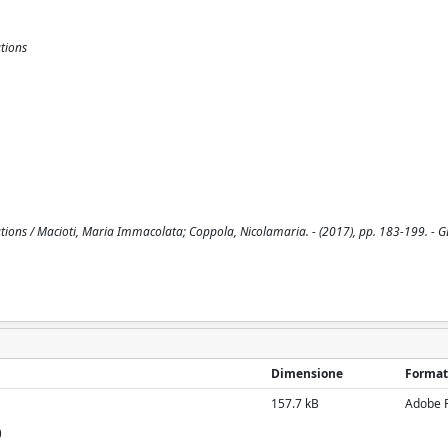
tions
ions / Macioti, Maria Immacolata; Coppola, Nicolamaria. - (2017), pp. 183-199. - 
Dimensione
Format
157.7 kB
Adobe 
)