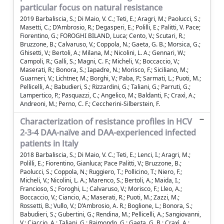
particular focus on natural resistance
2019 Barbaliscia, S.; Di Maio, V. C.; Teti, E.; Aragri, M.; Paolucci, S.;
Masetti, C.; D’Ambrosio, R.; Degasperi, E.; Polilli, E.; Palitti, V. Pace;
Fiorentino, G.; FOROGHI BILAND, Luca; Cento, V.; Scutari, R.;
Bruzzone, B.; Calvaruso, V.; Coppola, N.; Gaeta, G. B.; Morsica, G.;
Ghisetti, V.; Bertoli, A.; Milana, M.; Nicolini, L. A.; Gennari, W.;
Campoli, R.; Galli, S.; Magni, C. F.; Micheli, V.; Boccaccio, V.;
Maserati, R.; Bonora, S.; Iapadre, N.; Morisco, F.; Siciliano, M.;
Guarneri, V.; Lichtner, M.; Borghi, V.; Paba, P.; Sarmati, L.; Puoti, M.;
Pellicelli, A.; Babudieri, S.; Rizzardini, G.; Taliani, G.; Parruti, G.;
Lampertico, P.; Pasquazzi, C.; Angelico, M.; Baldanti, F.; Craxì, A.;
Andreoni, M.; Perno, C. F.; Ceccherini-Silberstein, F.
Characterization of resistance profiles in HCV
2-3-4 DAA-naïve and DAA-experienced infected
patients in Italy
2018 Barbaliscia, S.; Di Maio, V. C.; Teti, E.; Lenci, I.; Aragri, M.;
Polilli, E.; Fiorentino, Gianluca; Pace Palitti, V.; Bruzzone, B.;
Paolucci, S.; Coppola, N.; Ruggiero, T.; Pollicino, T.; Niero, F.;
Micheli, V.; Nicolini, L. A.; Marenco, S.; Bertoli, A.; Maida, I.;
Francioso, S.; Foroghi, L.; Calvaruso, V.; Morisco, F.; Lleo, A.;
Boccaccio, V.; Ciancio, A.; Maserati, R.; Puoti, M.; Zazzi, M.;
Rossetti, B.; Vullo, V.; D’Ambrosio, A. R.; Boglione, L.; Bonora, S.;
Babudieri, S.; Gubertini, G.; Rendina, M.; Pellicelli, A.; Sangiovanni,
V.; Ciaccio, A.; Taliani, G.; Raimondo, G.; Gaeta, G. B.; Craxì, A.;