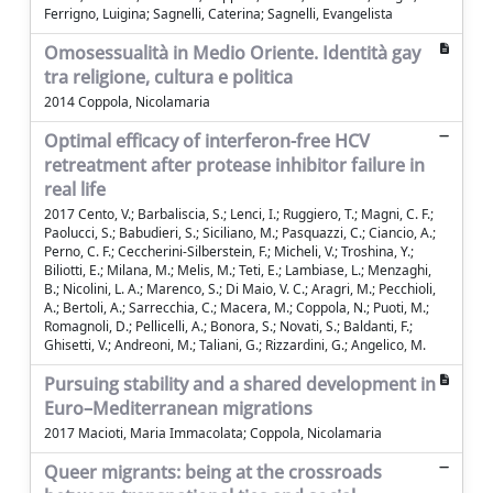
Ferrigno, Luigina; Sagnelli, Caterina; Sagnelli, Evangelista
Omosessualità in Medio Oriente. Identità gay
tra religione, cultura e politica
2014 Coppola, Nicolamaria
Optimal efficacy of interferon-free HCV
retreatment after protease inhibitor failure in
real life
2017 Cento, V.; Barbaliscia, S.; Lenci, I.; Ruggiero, T.; Magni, C. F.;
Paolucci, S.; Babudieri, S.; Siciliano, M.; Pasquazzi, C.; Ciancio, A.;
Perno, C. F.; Ceccherini-Silberstein, F.; Micheli, V.; Troshina, Y.;
Biliotti, E.; Milana, M.; Melis, M.; Teti, E.; Lambiase, L.; Menzaghi,
B.; Nicolini, L. A.; Marenco, S.; Di Maio, V. C.; Aragri, M.; Pecchioli,
A.; Bertoli, A.; Sarrecchia, C.; Macera, M.; Coppola, N.; Puoti, M.;
Romagnoli, D.; Pellicelli, A.; Bonora, S.; Novati, S.; Baldanti, F.;
Ghisetti, V.; Andreoni, M.; Taliani, G.; Rizzardini, G.; Angelico, M.
Pursuing stability and a shared development in
Euro–Mediterranean migrations
2017 Macioti, Maria Immacolata; Coppola, Nicolamaria
Queer migrants: being at the crossroads