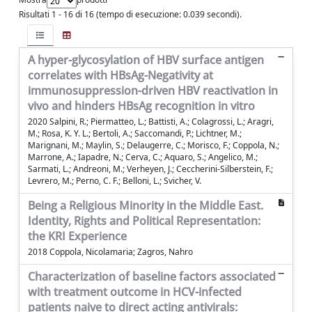
Risultati 1 - 16 di 16 (tempo di esecuzione: 0.039 secondi).
A hyper-glycosylation of HBV surface antigen
correlates with HBsAg-Negativity at
immunosuppression-driven HBV reactivation in
vivo and hinders HBsAg recognition in vitro
2020 Salpini, R.; Piermatteo, L.; Battisti, A.; Colagrossi, L.; Aragri,
M.; Rosa, K. Y. L.; Bertoli, A.; Saccomandi, P.; Lichtner, M.;
Marignani, M.; Maylin, S.; Delaugerre, C.; Morisco, F.; Coppola, N.;
Marrone, A.; Iapadre, N.; Cerva, C.; Aquaro, S.; Angelico, M.;
Sarmati, L.; Andreoni, M.; Verheyen, J.; Ceccherini-Silberstein, F.;
Levrero, M.; Perno, C. F.; Belloni, L.; Svicher, V.
Being a Religious Minority in the Middle East.
Identity, Rights and Political Representation:
the KRI Experience
2018 Coppola, Nicolamaria; Zagros, Nahro
Characterization of baseline factors associated
with treatment outcome in HCV-infected
patients naive to direct acting antivirals: