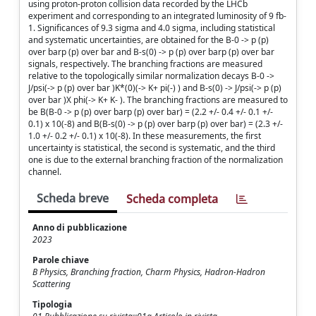
using proton-proton collision data recorded by the LHCb
experiment and corresponding to an integrated luminosity of 9 fb-
1. Significances of 9.3 sigma and 4.0 sigma, including statistical
and systematic uncertainties, are obtained for the B-0 -> p (p)
over barp (p) over bar and B-s(0) -> p (p) over barp (p) over bar
signals, respectively. The branching fractions are measured
relative to the topologically similar normalization decays B-0 ->
J/psi(-> p (p) over bar )K*(0)(-> K+ pi(-) ) and B-s(0) -> J/psi(-> p (p)
over bar )X phi(-> K+ K- ). The branching fractions are measured to
be B(B-0 -> p (p) over barp (p) over bar) = (2.2 +/- 0.4 +/- 0.1 +/-
0.1) x 10(-8) and B(B-s(0) -> p (p) over barp (p) over bar) = (2.3 +/-
1.0 +/- 0.2 +/- 0.1) x 10(-8). In these measurements, the first
uncertainty is statistical, the second is systematic, and the third
one is due to the external branching fraction of the normalization
channel.
Scheda breve
Scheda completa
Anno di pubblicazione
2023
Parole chiave
B Physics, Branching fraction, Charm Physics, Hadron-Hadron
Scattering
Tipologia