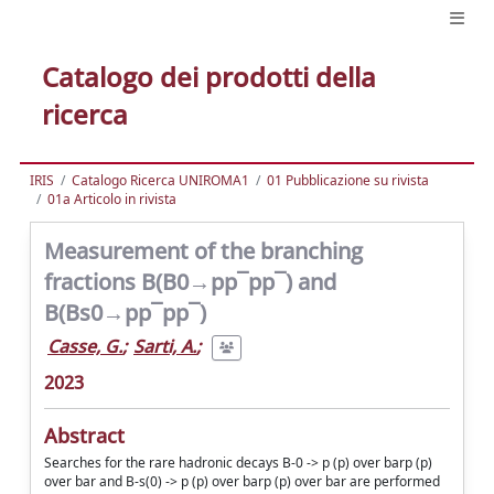
Catalogo dei prodotti della
ricerca
IRIS
Catalogo Ricerca UNIROMA1
01 Pubblicazione su rivista
01a Articolo in rivista
Measurement of the branching
fractions B(B0→pp¯pp¯) and
B(Bs0→pp¯pp¯)
Casse, G.
;
Sarti, A.
;
2023
Abstract
Searches for the rare hadronic decays B-0 -> p (p) over barp (p)
over bar and B-s(0) -> p (p) over barp (p) over bar are performed