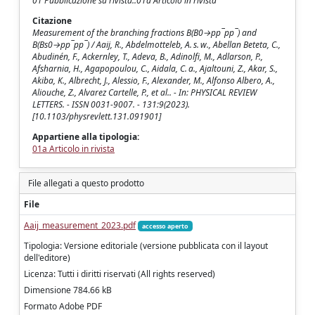
01 Pubblicazione su rivista::01a Articolo in rivista
Citazione
Measurement of the branching fractions B(B0→pp¯pp¯) and
B(Bs0→pp¯pp¯) / Aaij, R., Abdelmotteleb, A. s. w., Abellan Beteta, C.,
Abudinén, F., Ackernley, T., Adeva, B., Adinolfi, M., Adlarson, P.,
Afsharnia, H., Agapopoulou, C., Aidala, C. a., Ajaltouni, Z., Akar, S.,
Akiba, K., Albrecht, J., Alessio, F., Alexander, M., Alfonso Albero, A.,
Aliouche, Z., Alvarez Cartelle, P., et al.. - In: PHYSICAL REVIEW
LETTERS. - ISSN 0031-9007. - 131:9(2023).
[10.1103/physrevlett.131.091901]
Appartiene alla tipologia:
01a Articolo in rivista
File allegati a questo prodotto
File
Aaij_measurement_2023.pdf
accesso aperto
Tipologia: Versione editoriale (versione pubblicata con il layout
dell'editore)
Licenza: Tutti i diritti riservati (All rights reserved)
Dimensione 784.66 kB
Formato Adobe PDF