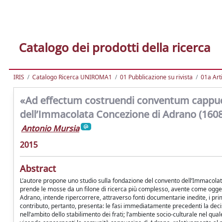
Catalogo dei prodotti della ricerca
IRIS
Catalogo Ricerca UNIROMA1
01 Pubblicazione su rivista
01a Arti
«Ad effectum costruendi conventum cappucc
dell’Immacolata Concezione di Adrano (160
Antonio Mursia
2015
Abstract
L’autore propone uno studio sulla fondazione del convento dell’Immacolata
prende le mosse da un filone di ricerca più complesso, avente come oggett
Adrano, intende ripercorrere, attraverso fonti documentarie inedite, i pr
contributo, pertanto, presenta: le fasi immediatamente precedenti la decisi
nell’ambito dello stabilimento dei frati; l’ambiente socio-culturale nel qu