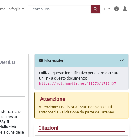
ome
Sfoglia
IT
vento
Informazioni
Utilizza questo identificativo per citare o creare
un link a questo documento:
https://hdl.handle.net/11573/1720437
Attenzione
Attenzione! I dati visualizzati non sono stati
 storica, che
sottoposti a validazione da parte dell'ateneo
osi presso
8). Il
Citazioni
ella città
ne alcune delle