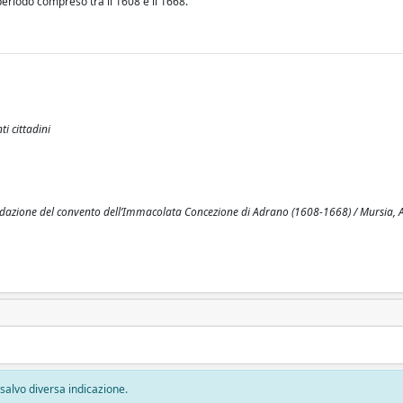
eriodo compreso tra il 1608 e il 1668.
ti cittadini
azione del convento dell’Immacolata Concezione di Adrano (1608-1668) / Mursia, An
, salvo diversa indicazione.