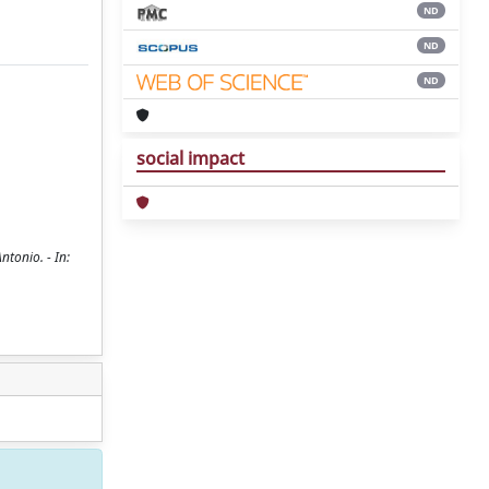
ND
ND
ND
social impact
tonio. - In: