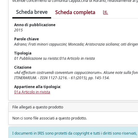
vicende concernenti la comunità cappuccina di Adrano, relativamente al p
Scheda breve
Scheda completa
Anno di pubblicazione
2015
Parole chiave
Adrano; Frati minori cappuccini; Moncada; Aristocrazia siciliana; ceti dirigen
Tipologia
01 Pubblicazione su rivista::01a Articolo in rivista
Citazione
«Ad effectum costruendi conventum cappuccinorum». Alcune note sulla fond
ITINERARIUM. - ISSN 1127-3216. - 61:(2015), pp. 145-154.
Appartiene alla tipologia:
01a Articolo in rivista
File allegati a questo prodotto
Non ci sono file associati a questo prodotto.
I documenti in IRIS sono protetti da copyright e tutti i diritti sono riservati