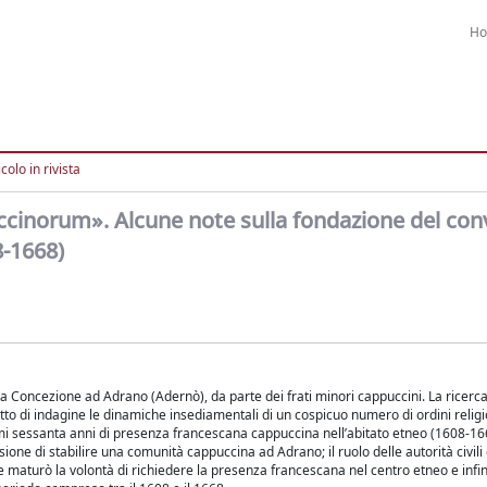
H
colo in rivista
inorum». Alcune note sulla fondazione del con
8-1668)
 Concezione ad Adrano (Adernò), da parte dei frati minori cappuccini. La ricerca
o di indagine le dinamiche insediamentali di un cospicuo numero di ordini religi
imi sessanta anni di presenza francescana cappuccina nell’abitato etneo (1608-166
one di stabilire una comunità cappuccina ad Adrano; il ruolo delle autorità civili d
ale maturò la volontà di richiedere la presenza francescana nel centro etneo e infi