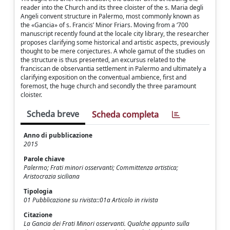
reader into the Church and its three cloister of the s. Maria degli
Angeli convent structure in Palermo, most commonly known as
the «Gancia» of s. Francis’ Minor Friars. Moving from a ‘700
manuscript recently found at the locale city library, the researcher
proposes clarifying some historical and artistic aspects, previously
thought to be mere conjectures. A whole gamut of the studies on
the structure is thus presented, an excursus related to the
franciscan de observantia settlement in Palermo and ultimately a
clarifying exposition on the conventual ambience, first and
foremost, the huge church and secondly the three paramount
cloister.
Scheda breve
Scheda completa
Anno di pubblicazione
2015
Parole chiave
Palermo; Frati minori osservanti; Committenza artistica;
Aristocrazia siciliana
Tipologia
01 Pubblicazione su rivista::01a Articolo in rivista
Citazione
La Gancia dei Frati Minori osservanti. Qualche appunto sulla