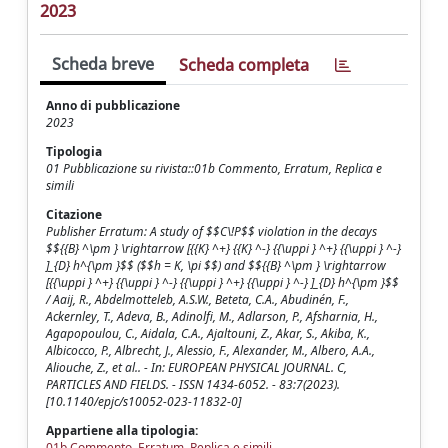
2023
Scheda breve
Scheda completa
Anno di pubblicazione
2023
Tipologia
01 Pubblicazione su rivista::01b Commento, Erratum, Replica e
simili
Citazione
Publisher Erratum: A study of $$C\!P$$ violation in the decays
$${{B} ^\pm } \rightarrow [{{K} ^+} {{K} ^-} {{\uppi } ^+} {{\uppi } ^-}
]_{D} h^{\pm }$$ ($$h = K, \pi $$) and $${{B} ^\pm } \rightarrow
[{{\uppi } ^+} {{\uppi } ^-} {{\uppi } ^+} {{\uppi } ^-} ]_{D} h^{\pm }$$
/ Aaij, R., Abdelmotteleb, A.S.W., Beteta, C.A., Abudinén, F.,
Ackernley, T., Adeva, B., Adinolfi, M., Adlarson, P., Afsharnia, H.,
Agapopoulou, C., Aidala, C.A., Ajaltouni, Z., Akar, S., Akiba, K.,
Albicocco, P., Albrecht, J., Alessio, F., Alexander, M., Albero, A.A.,
Aliouche, Z., et al.. - In: EUROPEAN PHYSICAL JOURNAL. C,
PARTICLES AND FIELDS. - ISSN 1434-6052. - 83:7(2023).
[10.1140/epjc/s10052-023-11832-0]
Appartiene alla tipologia:
01b Commento, Erratum, Replica e simili