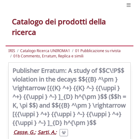
Catalogo dei prodotti della
ricerca
IRIS
Catalogo Ricerca UNIROMA1
01 Pubblicazione su rivista
01b Commento, Erratum, Replica e simili
Publisher Erratum: A study of $$C\!P$$
violation in the decays $${{B} ^\pm }
\rightarrow [{{K} ^+} {{K} ^-} {{\uppi }
^+} {{\uppi } ^-} ]_{D} h^{\pm }$$ ($$h =
K, \pi $$) and $${{B} ^\pm } \rightarrow
[{{\uppi } ^+} {{\uppi } ^-} {{\uppi } ^+}
{{\uppi } ^-} ]_{D} h^{\pm }$$
Casse, G.
;
Sarti, A.
;