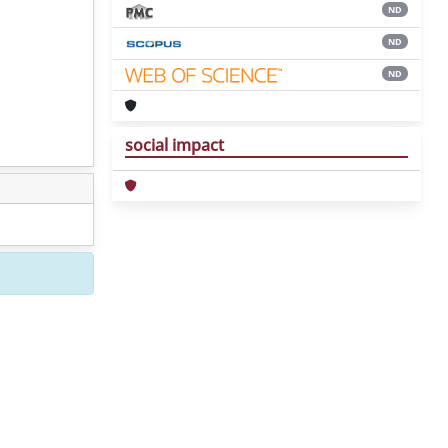
ND
ND
ND
social impact