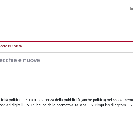
H
colo in rivista
vecchie e nuove
icità politica. – 3. La trasparenza della pubblicità (anche politica) nel regolamen
ermediari digitali. – 5. Le lacune della normativa italiana. – 6. L’impulso di agcom. – 