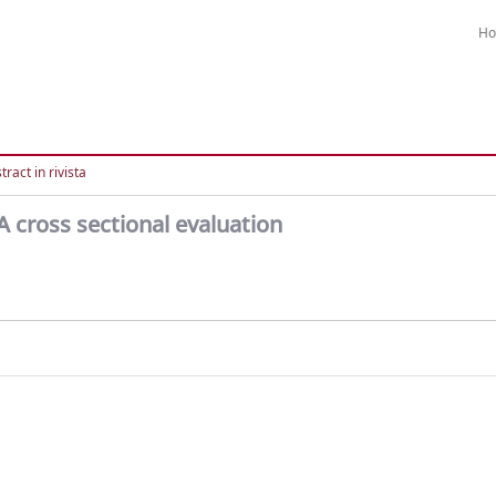
H
ract in rivista
 A cross sectional evaluation