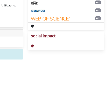
ND
ia Giuliana;
ND
ND
social impact