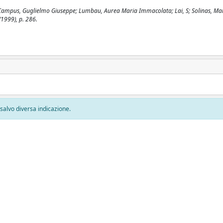
 / Campus, Guglielmo Giuseppe; Lumbau, Aurea Maria Immacolata; Lai, S; Solinas, Mar
(1999), p. 286.
, salvo diversa indicazione.